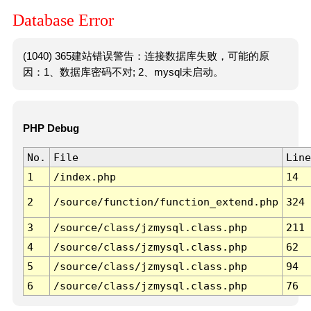
Database Error
(1040) 365建站错误警告：连接数据库失败，可能的原
因：1、数据库密码不对; 2、mysql未启动。
PHP Debug
No.
File
Line
1
/index.php
14
2
/source/function/function_extend.php
324
3
/source/class/jzmysql.class.php
211
4
/source/class/jzmysql.class.php
62
5
/source/class/jzmysql.class.php
94
6
/source/class/jzmysql.class.php
76