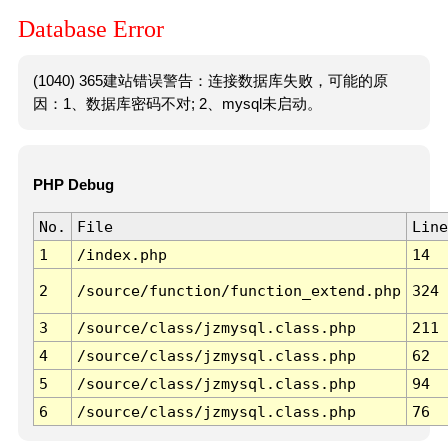
Database Error
(1040) 365建站错误警告：连接数据库失败，可能的原
因：1、数据库密码不对; 2、mysql未启动。
PHP Debug
No.
File
Line
1
/index.php
14
2
/source/function/function_extend.php
324
3
/source/class/jzmysql.class.php
211
4
/source/class/jzmysql.class.php
62
5
/source/class/jzmysql.class.php
94
6
/source/class/jzmysql.class.php
76