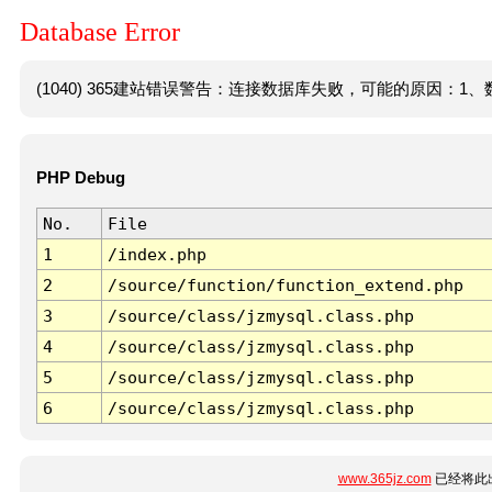
Database Error
(1040) 365建站错误警告：连接数据库失败，可能的原因：1、数
PHP Debug
No.
File
1
/index.php
2
/source/function/function_extend.php
3
/source/class/jzmysql.class.php
4
/source/class/jzmysql.class.php
5
/source/class/jzmysql.class.php
6
/source/class/jzmysql.class.php
www.365jz.com
已经将此