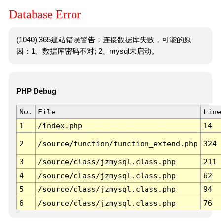
Database Error
(1040) 365建站错误警告：连接数据库失败，可能的原
因：1、数据库密码不对; 2、mysql未启动。
PHP Debug
No.
File
Line
1
/index.php
14
2
/source/function/function_extend.php
324
3
/source/class/jzmysql.class.php
211
4
/source/class/jzmysql.class.php
62
5
/source/class/jzmysql.class.php
94
6
/source/class/jzmysql.class.php
76