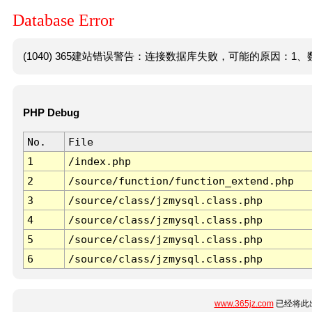
Database Error
(1040) 365建站错误警告：连接数据库失败，可能的原因：1、数
PHP Debug
No.
File
1
/index.php
2
/source/function/function_extend.php
3
/source/class/jzmysql.class.php
4
/source/class/jzmysql.class.php
5
/source/class/jzmysql.class.php
6
/source/class/jzmysql.class.php
www.365jz.com
已经将此