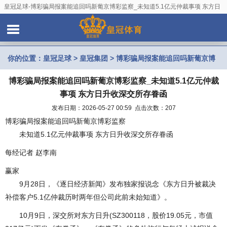
皇冠足球-博彩骗局报案能追回吗新葡京博彩监察_未知道5.1亿元仲裁事项 东方日
升收深交所存眷函
你的位置：
皇冠足球
>
皇冠集团
> 博彩骗局报案能追回吗新葡京博
博彩骗局报案能追回吗新葡京博彩监察_未知道5.1亿元仲裁
彩监察_未知道5.1亿元仲裁事项 东方日升收深交所存眷函
事项 东方日升收深交所存眷函
发布日期：2026-05-27 00:59 点击次数：207
博彩骗局报案能追回吗新葡京博彩监察
未知道5.1亿元仲裁事项 东方日升收深交所存眷函
每经记者 赵李南
赢家
9月28日，《逐日经济新闻》发布独家报说念《东方日升被裁决
补偿客户5.1亿仲裁历时两年但公司此前未始知道》。
10月9日，深交所对东方日升(SZ300118，股价19.05元，市值