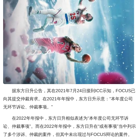
据东方日升公告，其在2021年7月24日接到ICC示知，FOCUS已
向其提交仲裁肯求。在2021年年报中，东方日升示意：“本年度公司
无环节诉讼、仲裁事项。”
在2022年年报中，东方日升相似表述为“本年度公司无环节诉
讼、仲裁事项”。而在2022年年报中，东方日升在“或有事项”当中列示
了多个涉诉、仲裁的案件，但其中未出现过与FOCUS辩论的案件。