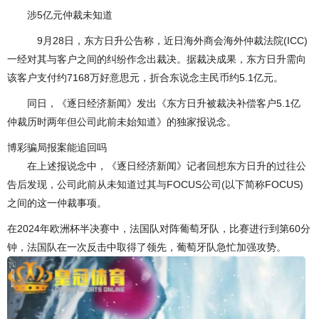
涉5亿元仲裁未知道
9月28日，东方日升公告称，近日海外商会海外仲裁法院(ICC)
一经对其与客户之间的纠纷作念出裁决。据裁决成果，东方日升需向
该客户支付约7168万好意思元，折合东说念主民币约5.1亿元。
同日，《逐日经济新闻》发出《东方日升被裁决补偿客户5.1亿
仲裁历时两年但公司此前未始知道》的独家报说念。
博彩骗局报案能追回吗
在上述报说念中，《逐日经济新闻》记者回想东方日升的过往公
告后发现，公司此前从未知道过其与FOCUS公司(以下简称FOCUS)
之间的这一仲裁事项。
在2024年欧洲杯半决赛中，法国队对阵葡萄牙队，比赛进行到第60分
钟，法国队在一次反击中取得了领先，葡萄牙队急忙加强攻势。