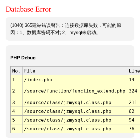
Database Error
(1040) 365建站错误警告：连接数据库失败，可能的原
因：1、数据库密码不对; 2、mysql未启动。
PHP Debug
No.
File
Line
1
/index.php
14
2
/source/function/function_extend.php
324
3
/source/class/jzmysql.class.php
211
4
/source/class/jzmysql.class.php
62
5
/source/class/jzmysql.class.php
94
6
/source/class/jzmysql.class.php
76