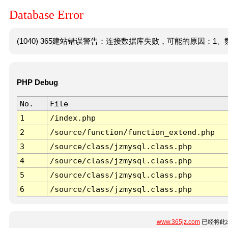
Database Error
(1040) 365建站错误警告：连接数据库失败，可能的原因：1、数
PHP Debug
No.
File
1
/index.php
2
/source/function/function_extend.php
3
/source/class/jzmysql.class.php
4
/source/class/jzmysql.class.php
5
/source/class/jzmysql.class.php
6
/source/class/jzmysql.class.php
www.365jz.com
已经将此