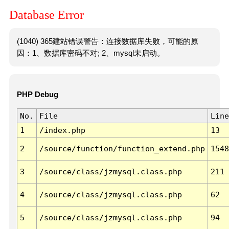
Database Error
(1040) 365建站错误警告：连接数据库失败，可能的原
因：1、数据库密码不对; 2、mysql未启动。
PHP Debug
No.
File
Line
1
/index.php
13
2
/source/function/function_extend.php
1548
3
/source/class/jzmysql.class.php
211
4
/source/class/jzmysql.class.php
62
5
/source/class/jzmysql.class.php
94