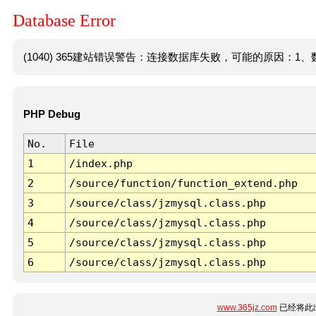
Database Error
(1040) 365建站错误警告：连接数据库失败，可能的原因：1、数
PHP Debug
No.
File
1
/index.php
2
/source/function/function_extend.php
3
/source/class/jzmysql.class.php
4
/source/class/jzmysql.class.php
5
/source/class/jzmysql.class.php
6
/source/class/jzmysql.class.php
www.365jz.com
已经将此