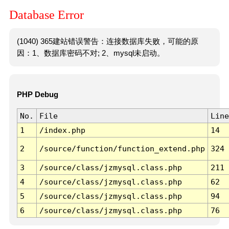
Database Error
(1040) 365建站错误警告：连接数据库失败，可能的原
因：1、数据库密码不对; 2、mysql未启动。
PHP Debug
No.
File
Line
1
/index.php
14
2
/source/function/function_extend.php
324
3
/source/class/jzmysql.class.php
211
4
/source/class/jzmysql.class.php
62
5
/source/class/jzmysql.class.php
94
6
/source/class/jzmysql.class.php
76