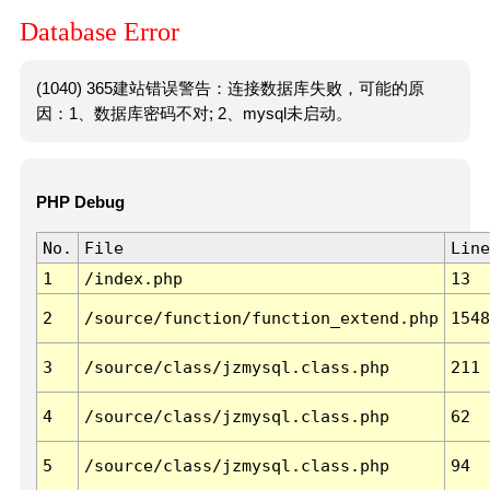
Database Error
(1040) 365建站错误警告：连接数据库失败，可能的原
因：1、数据库密码不对; 2、mysql未启动。
PHP Debug
No.
File
Line
1
/index.php
13
2
/source/function/function_extend.php
1548
3
/source/class/jzmysql.class.php
211
4
/source/class/jzmysql.class.php
62
5
/source/class/jzmysql.class.php
94