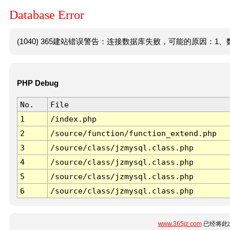
Database Error
(1040) 365建站错误警告：连接数据库失败，可能的原因：1、数
PHP Debug
No.
File
1
/index.php
2
/source/function/function_extend.php
3
/source/class/jzmysql.class.php
4
/source/class/jzmysql.class.php
5
/source/class/jzmysql.class.php
6
/source/class/jzmysql.class.php
www.365jz.com
已经将此