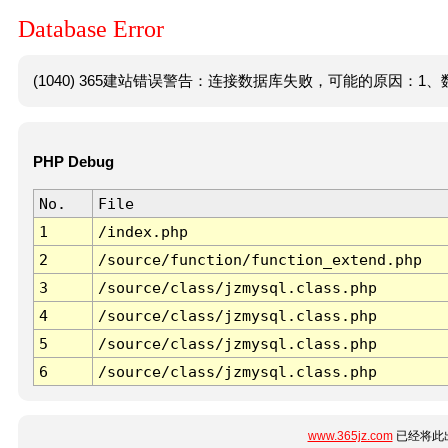
Database Error
(1040) 365建站错误警告：连接数据库失败，可能的原因：1、数
PHP Debug
No.
File
1
/index.php
2
/source/function/function_extend.php
3
/source/class/jzmysql.class.php
4
/source/class/jzmysql.class.php
5
/source/class/jzmysql.class.php
6
/source/class/jzmysql.class.php
www.365jz.com
已经将此