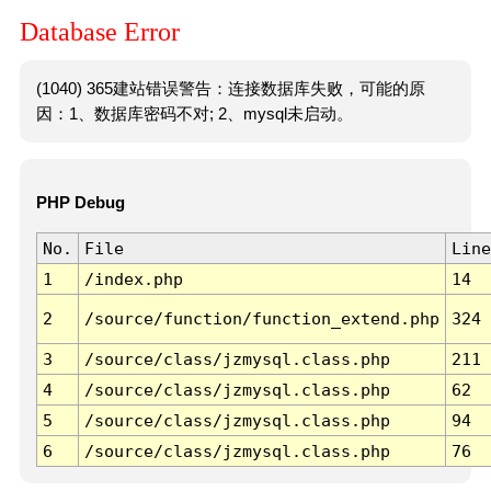
Database Error
(1040) 365建站错误警告：连接数据库失败，可能的原
因：1、数据库密码不对; 2、mysql未启动。
PHP Debug
No.
File
Line
1
/index.php
14
2
/source/function/function_extend.php
324
3
/source/class/jzmysql.class.php
211
4
/source/class/jzmysql.class.php
62
5
/source/class/jzmysql.class.php
94
6
/source/class/jzmysql.class.php
76