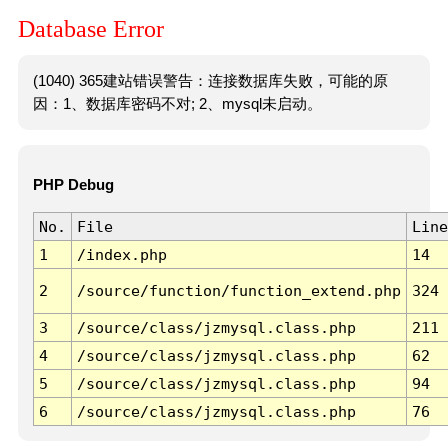
Database Error
(1040) 365建站错误警告：连接数据库失败，可能的原
因：1、数据库密码不对; 2、mysql未启动。
PHP Debug
No.
File
Line
1
/index.php
14
2
/source/function/function_extend.php
324
3
/source/class/jzmysql.class.php
211
4
/source/class/jzmysql.class.php
62
5
/source/class/jzmysql.class.php
94
6
/source/class/jzmysql.class.php
76