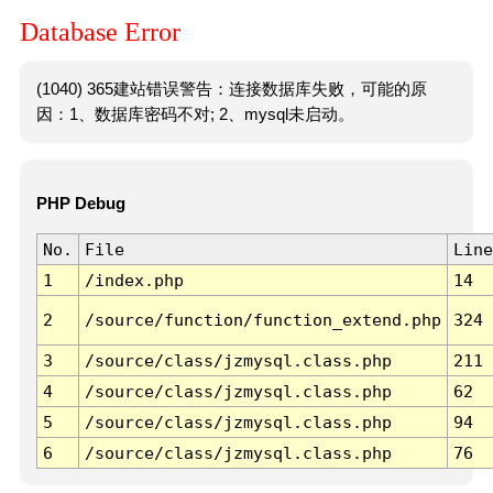
Database Error
(1040) 365建站错误警告：连接数据库失败，可能的原
因：1、数据库密码不对; 2、mysql未启动。
PHP Debug
No.
File
Line
1
/index.php
14
2
/source/function/function_extend.php
324
3
/source/class/jzmysql.class.php
211
4
/source/class/jzmysql.class.php
62
5
/source/class/jzmysql.class.php
94
6
/source/class/jzmysql.class.php
76