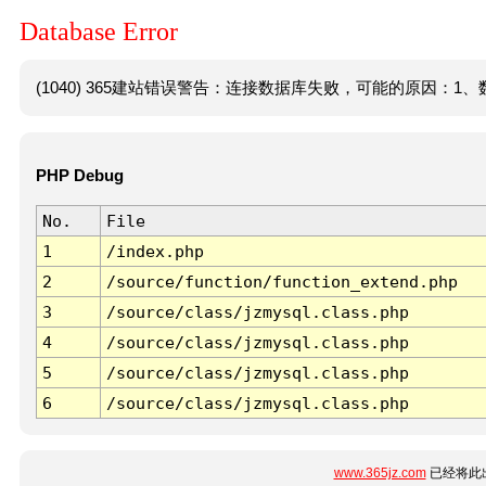
Database Error
(1040) 365建站错误警告：连接数据库失败，可能的原因：1、数
PHP Debug
No.
File
1
/index.php
2
/source/function/function_extend.php
3
/source/class/jzmysql.class.php
4
/source/class/jzmysql.class.php
5
/source/class/jzmysql.class.php
6
/source/class/jzmysql.class.php
www.365jz.com
已经将此