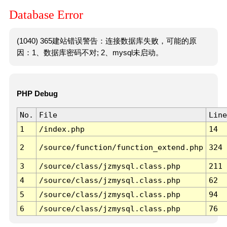
Database Error
(1040) 365建站错误警告：连接数据库失败，可能的原
因：1、数据库密码不对; 2、mysql未启动。
PHP Debug
No.
File
Line
1
/index.php
14
2
/source/function/function_extend.php
324
3
/source/class/jzmysql.class.php
211
4
/source/class/jzmysql.class.php
62
5
/source/class/jzmysql.class.php
94
6
/source/class/jzmysql.class.php
76