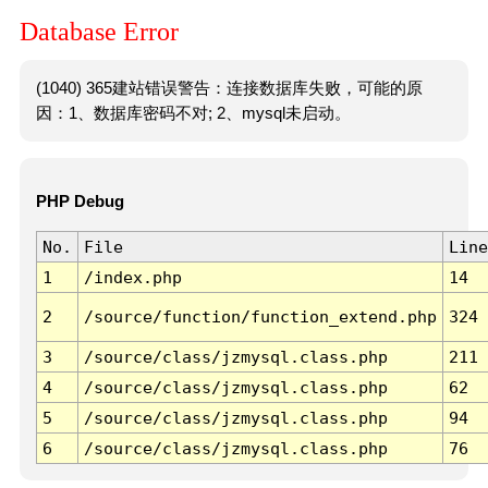
Database Error
(1040) 365建站错误警告：连接数据库失败，可能的原
因：1、数据库密码不对; 2、mysql未启动。
PHP Debug
No.
File
Line
1
/index.php
14
2
/source/function/function_extend.php
324
3
/source/class/jzmysql.class.php
211
4
/source/class/jzmysql.class.php
62
5
/source/class/jzmysql.class.php
94
6
/source/class/jzmysql.class.php
76