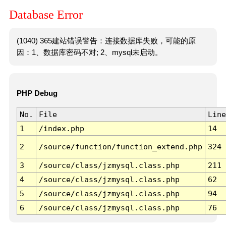
Database Error
(1040) 365建站错误警告：连接数据库失败，可能的原
因：1、数据库密码不对; 2、mysql未启动。
PHP Debug
No.
File
Line
1
/index.php
14
2
/source/function/function_extend.php
324
3
/source/class/jzmysql.class.php
211
4
/source/class/jzmysql.class.php
62
5
/source/class/jzmysql.class.php
94
6
/source/class/jzmysql.class.php
76