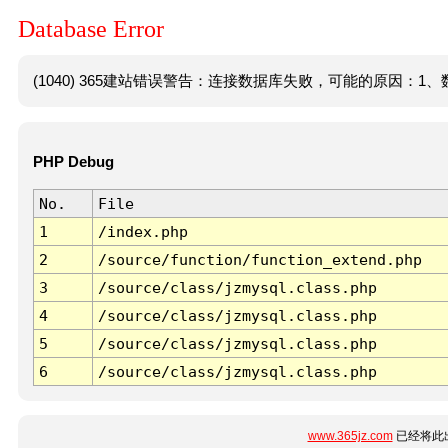
Database Error
(1040) 365建站错误警告：连接数据库失败，可能的原因：1、数
PHP Debug
No.
File
1
/index.php
2
/source/function/function_extend.php
3
/source/class/jzmysql.class.php
4
/source/class/jzmysql.class.php
5
/source/class/jzmysql.class.php
6
/source/class/jzmysql.class.php
www.365jz.com
已经将此