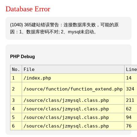
Database Error
(1040) 365建站错误警告：连接数据库失败，可能的原
因：1、数据库密码不对; 2、mysql未启动。
PHP Debug
No.
File
Line
1
/index.php
14
2
/source/function/function_extend.php
324
3
/source/class/jzmysql.class.php
211
4
/source/class/jzmysql.class.php
62
5
/source/class/jzmysql.class.php
94
6
/source/class/jzmysql.class.php
76