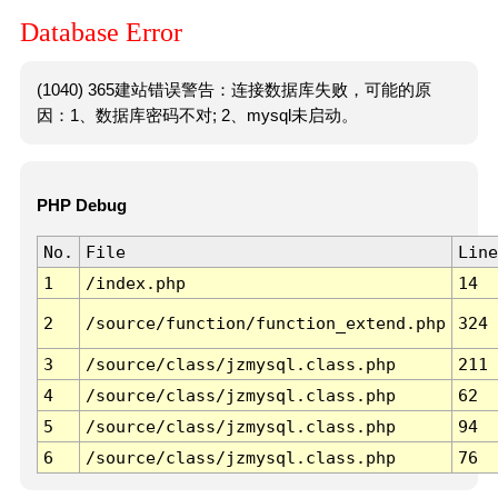
Database Error
(1040) 365建站错误警告：连接数据库失败，可能的原
因：1、数据库密码不对; 2、mysql未启动。
PHP Debug
No.
File
Line
1
/index.php
14
2
/source/function/function_extend.php
324
3
/source/class/jzmysql.class.php
211
4
/source/class/jzmysql.class.php
62
5
/source/class/jzmysql.class.php
94
6
/source/class/jzmysql.class.php
76