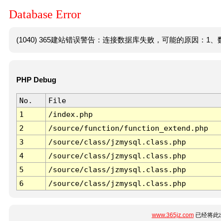
Database Error
(1040) 365建站错误警告：连接数据库失败，可能的原因：1、数
PHP Debug
No.
File
1
/index.php
2
/source/function/function_extend.php
3
/source/class/jzmysql.class.php
4
/source/class/jzmysql.class.php
5
/source/class/jzmysql.class.php
6
/source/class/jzmysql.class.php
www.365jz.com
已经将此