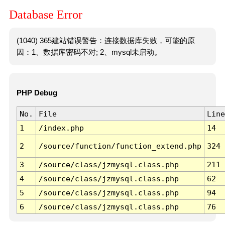
Database Error
(1040) 365建站错误警告：连接数据库失败，可能的原
因：1、数据库密码不对; 2、mysql未启动。
PHP Debug
No.
File
Line
1
/index.php
14
2
/source/function/function_extend.php
324
3
/source/class/jzmysql.class.php
211
4
/source/class/jzmysql.class.php
62
5
/source/class/jzmysql.class.php
94
6
/source/class/jzmysql.class.php
76