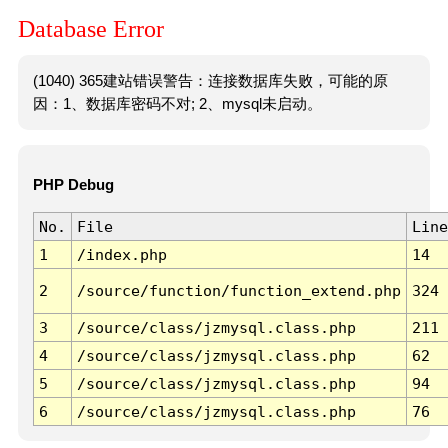
Database Error
(1040) 365建站错误警告：连接数据库失败，可能的原
因：1、数据库密码不对; 2、mysql未启动。
PHP Debug
No.
File
Line
1
/index.php
14
2
/source/function/function_extend.php
324
3
/source/class/jzmysql.class.php
211
4
/source/class/jzmysql.class.php
62
5
/source/class/jzmysql.class.php
94
6
/source/class/jzmysql.class.php
76