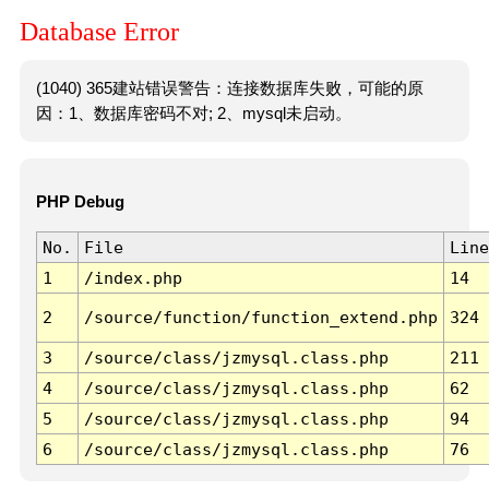
Database Error
(1040) 365建站错误警告：连接数据库失败，可能的原
因：1、数据库密码不对; 2、mysql未启动。
PHP Debug
No.
File
Line
1
/index.php
14
2
/source/function/function_extend.php
324
3
/source/class/jzmysql.class.php
211
4
/source/class/jzmysql.class.php
62
5
/source/class/jzmysql.class.php
94
6
/source/class/jzmysql.class.php
76