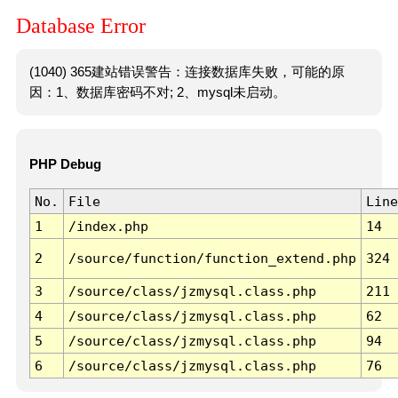
Database Error
(1040) 365建站错误警告：连接数据库失败，可能的原
因：1、数据库密码不对; 2、mysql未启动。
PHP Debug
No.
File
Line
1
/index.php
14
2
/source/function/function_extend.php
324
3
/source/class/jzmysql.class.php
211
4
/source/class/jzmysql.class.php
62
5
/source/class/jzmysql.class.php
94
6
/source/class/jzmysql.class.php
76