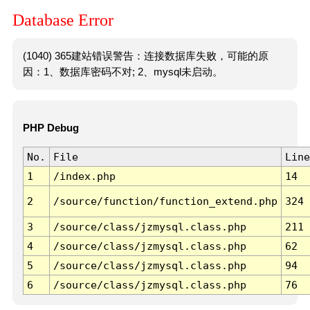
Database Error
(1040) 365建站错误警告：连接数据库失败，可能的原
因：1、数据库密码不对; 2、mysql未启动。
PHP Debug
No.
File
Line
1
/index.php
14
2
/source/function/function_extend.php
324
3
/source/class/jzmysql.class.php
211
4
/source/class/jzmysql.class.php
62
5
/source/class/jzmysql.class.php
94
6
/source/class/jzmysql.class.php
76