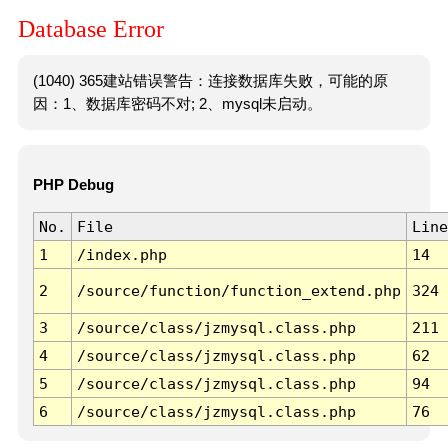
Database Error
(1040) 365建站错误警告：连接数据库失败，可能的原
因：1、数据库密码不对; 2、mysql未启动。
PHP Debug
No.
File
Line
1
/index.php
14
2
/source/function/function_extend.php
324
3
/source/class/jzmysql.class.php
211
4
/source/class/jzmysql.class.php
62
5
/source/class/jzmysql.class.php
94
6
/source/class/jzmysql.class.php
76