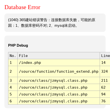
Database Error
(1040) 365建站错误警告：连接数据库失败，可能的原
因：1、数据库密码不对; 2、mysql未启动。
PHP Debug
No.
File
Line
1
/index.php
14
2
/source/function/function_extend.php
324
3
/source/class/jzmysql.class.php
211
4
/source/class/jzmysql.class.php
62
5
/source/class/jzmysql.class.php
94
6
/source/class/jzmysql.class.php
76