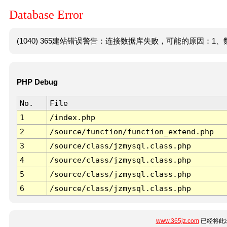
Database Error
(1040) 365建站错误警告：连接数据库失败，可能的原因：1、数
PHP Debug
No.
File
1
/index.php
2
/source/function/function_extend.php
3
/source/class/jzmysql.class.php
4
/source/class/jzmysql.class.php
5
/source/class/jzmysql.class.php
6
/source/class/jzmysql.class.php
www.365jz.com
已经将此