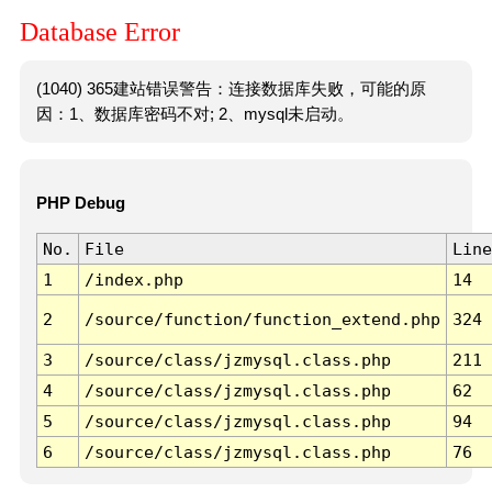
Database Error
(1040) 365建站错误警告：连接数据库失败，可能的原
因：1、数据库密码不对; 2、mysql未启动。
PHP Debug
No.
File
Line
1
/index.php
14
2
/source/function/function_extend.php
324
3
/source/class/jzmysql.class.php
211
4
/source/class/jzmysql.class.php
62
5
/source/class/jzmysql.class.php
94
6
/source/class/jzmysql.class.php
76