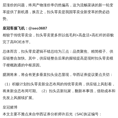
层涨价的问题，终局产物涨价率仍然偏高，这为流畅渠谈的新一轮变
革提供了新机遇，换言之，扣头零卖是我国零卖业新变革的势必趋
势。
皇冠客服飞机：@seo3687
相较于传统零卖业，扣头零卖更多所以低毛利+高盘活+高杠杆的容貌
完了高ROE水平。
总体而言，扣头零卖逻辑不错总结为三点：品类聚焦、精简模子、供
应链整合加快。其中，供应链整合后果的握续提高是现时扣头零卖模
子梗概跑通的中枢原因。
臆测将来，将会有更多垂直扣头业态显现，华西证券提议要点关切：
（1）积极计划扣头零卖新业态布局的传统零卖商，供应链上风彰着，
将来新业态布局可期。（2）扣头店新玩家，翻新本事强，借助成本和
先发上风握续扩展。
皇冠赌博
本文主要不雅点来自华西证券分析师许后光（SAC执证编号：