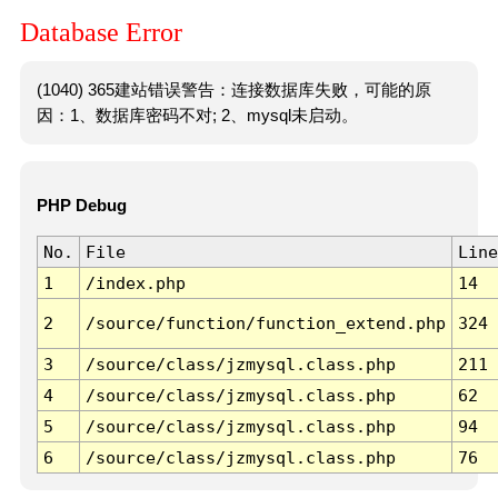
Database Error
(1040) 365建站错误警告：连接数据库失败，可能的原
因：1、数据库密码不对; 2、mysql未启动。
PHP Debug
No.
File
Line
1
/index.php
14
2
/source/function/function_extend.php
324
3
/source/class/jzmysql.class.php
211
4
/source/class/jzmysql.class.php
62
5
/source/class/jzmysql.class.php
94
6
/source/class/jzmysql.class.php
76