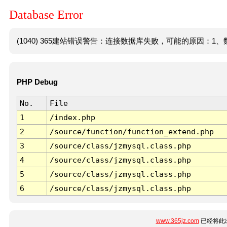
Database Error
(1040) 365建站错误警告：连接数据库失败，可能的原因：1、数
PHP Debug
No.
File
1
/index.php
2
/source/function/function_extend.php
3
/source/class/jzmysql.class.php
4
/source/class/jzmysql.class.php
5
/source/class/jzmysql.class.php
6
/source/class/jzmysql.class.php
www.365jz.com
已经将此