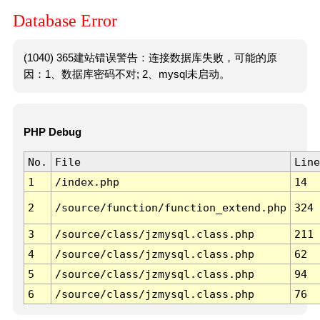
Database Error
(1040) 365建站错误警告：连接数据库失败，可能的原
因：1、数据库密码不对; 2、mysql未启动。
PHP Debug
No.
File
Line
1
/index.php
14
2
/source/function/function_extend.php
324
3
/source/class/jzmysql.class.php
211
4
/source/class/jzmysql.class.php
62
5
/source/class/jzmysql.class.php
94
6
/source/class/jzmysql.class.php
76