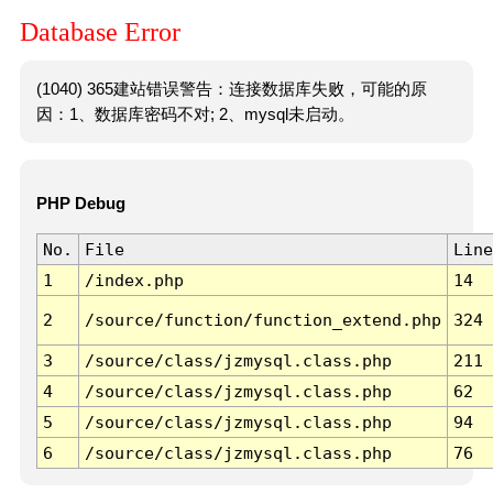
Database Error
(1040) 365建站错误警告：连接数据库失败，可能的原
因：1、数据库密码不对; 2、mysql未启动。
PHP Debug
No.
File
Line
1
/index.php
14
2
/source/function/function_extend.php
324
3
/source/class/jzmysql.class.php
211
4
/source/class/jzmysql.class.php
62
5
/source/class/jzmysql.class.php
94
6
/source/class/jzmysql.class.php
76