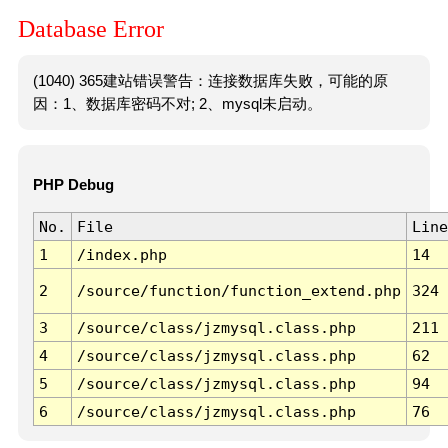
Database Error
(1040) 365建站错误警告：连接数据库失败，可能的原
因：1、数据库密码不对; 2、mysql未启动。
PHP Debug
No.
File
Line
1
/index.php
14
2
/source/function/function_extend.php
324
3
/source/class/jzmysql.class.php
211
4
/source/class/jzmysql.class.php
62
5
/source/class/jzmysql.class.php
94
6
/source/class/jzmysql.class.php
76