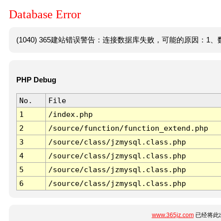
Database Error
(1040) 365建站错误警告：连接数据库失败，可能的原因：1、数
PHP Debug
No.
File
1
/index.php
2
/source/function/function_extend.php
3
/source/class/jzmysql.class.php
4
/source/class/jzmysql.class.php
5
/source/class/jzmysql.class.php
6
/source/class/jzmysql.class.php
www.365jz.com
已经将此