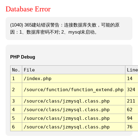
Database Error
(1040) 365建站错误警告：连接数据库失败，可能的原
因：1、数据库密码不对; 2、mysql未启动。
PHP Debug
No.
File
Line
1
/index.php
14
2
/source/function/function_extend.php
324
3
/source/class/jzmysql.class.php
211
4
/source/class/jzmysql.class.php
62
5
/source/class/jzmysql.class.php
94
6
/source/class/jzmysql.class.php
76