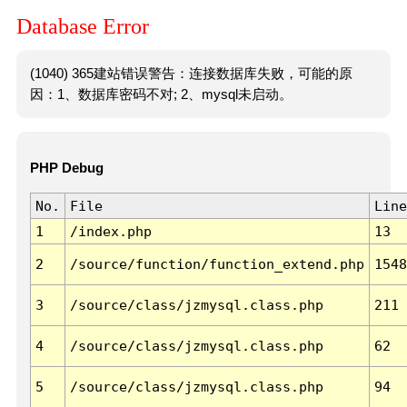
Database Error
(1040) 365建站错误警告：连接数据库失败，可能的原
因：1、数据库密码不对; 2、mysql未启动。
PHP Debug
No.
File
Line
1
/index.php
13
2
/source/function/function_extend.php
1548
3
/source/class/jzmysql.class.php
211
4
/source/class/jzmysql.class.php
62
5
/source/class/jzmysql.class.php
94